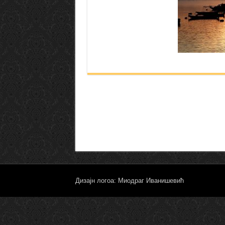
Дизајн логоа: Миодраг Иванишевић