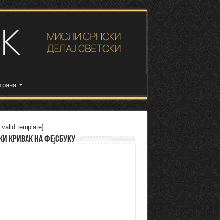
трана
 valid template]
ки Кривак на Фејсбуку