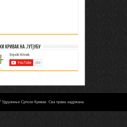
ки Кривак на Јутјубу
17 Удружење Српски Кривак. Сва права задржана.