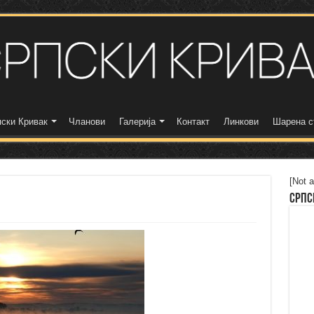
ски Кривак
Чланови
Галерија
Контакт
Линкови
Шарена с
[Not a
Српс