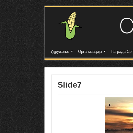
Удружење
Организација
Награда Срп
Slide7