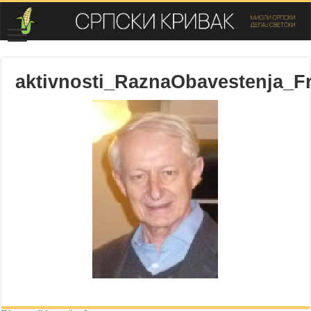
aktivnosti_RaznaObavestenja_