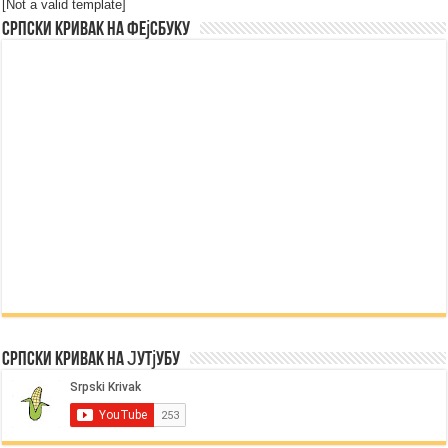
[Not a valid template]
Српски Кривак на Фејсбуку
Српски Кривак на Јутјубу