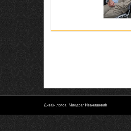
Дизајн логоа: Миодраг Иванишевић