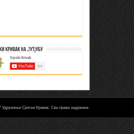
ки Кривак на Јутјубу
17 Удружење Српски Кривак. Сва права задржана.