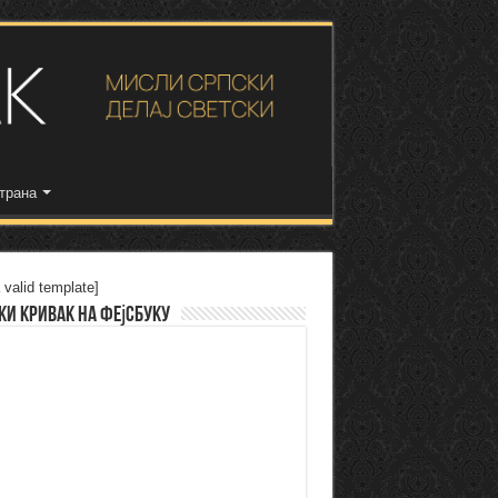
трана
 valid template]
ки Кривак на Фејсбуку