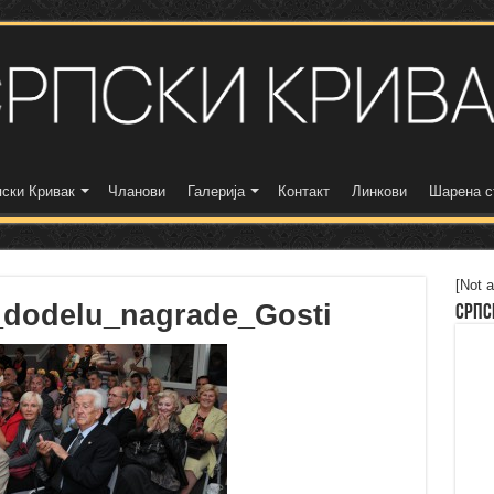
ски Кривак
Чланови
Галерија
Контакт
Линкови
Шарена с
[Not a
_dodelu_nagrade_Gosti
Српс