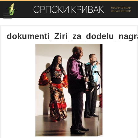
dokumenti_Ziri_za_dodelu_nag