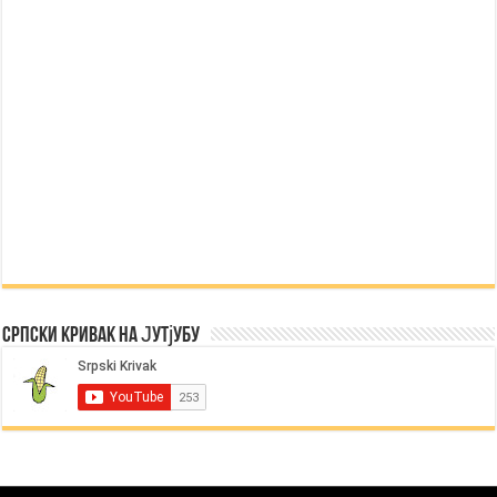
Српски Кривак на Јутјубу