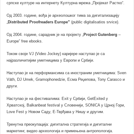
српске културе на интернету Културна мрежа „Пројекат Растко“.
Од 2003. године, вођа је археолошког тима за дигитализацију
„
Distributed Proofreaders Europe”
(public digitalisatios srvice).
Од 2004. године, сарадник је на пројекту „
P
roject Gutenberg
–
Europe” free ebooks.
Током своје VJ (Video Jockey) каријере наступао је са
најразличитијим уметницима у Европи и Србији.
Наступао је на перформансима са иностраним уметницима: Sven
Väth, DJ Umek, Gramophonedzie, Есма Реџепова, Tony Carasco и
други.
Наступао је на фестивалима: Exit у Србији, GetExited у
Хрватској, Balkanbeat festival у Словенији, SONICA у Црној Гори,
Love Fest у Новом Саду, Е-Тврђава у Нишу и другим.
Тренутна преокупација: дигитална стратегија и дигитални
маркетинг, видео археологија и примењена антропологија.