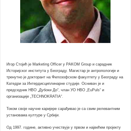
Игор Стојић је Marketing Officer у PAKOM Group и сарадник
Историјског института у Београду. Магистар је антропологије и
тренутно је докторант на Филозофском факултету у Београду на
Катедри за Интердисциплинарне студије. Оснивач је и
председник НВО „Дубоки До“, члан УО НВО „EuPuls“ и
организације „TECHNOKRATIA“.
Током своје научне каријере сарађивао је са свим релевантним
установама културе у Србији.
Од 1997. године, активно учествује у првом и највећем пројекту