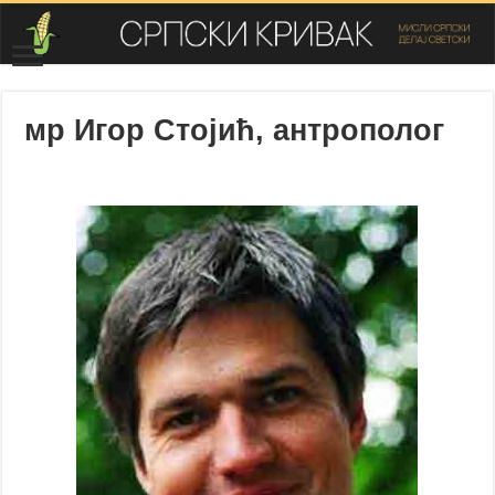
мр Игор Стојић, антрополог