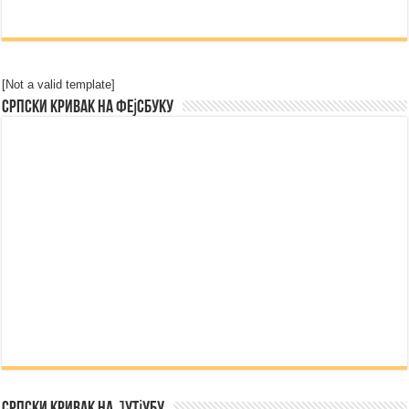
[Not a valid template]
Српски Кривак на Фејсбуку
Српски Кривак на Јутјубу