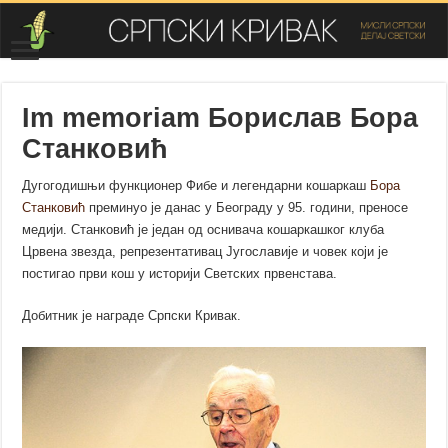
Im memoriam Борислав Бора
Станковић
Дугогодишњи функционер Фибе и легендарни кошаркаш
Бора
Станковић
преминуо је данас у Београду у 95. години, преносе
медији. Станковић је један од оснивача кошаркашког клуба
Црвена звезда, репрезентативац Југославије и човек који је
постигао први кош у историји Светских првенстава.
Добитник је награде Српски Кривак.