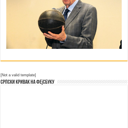
[Not a valid template]
Српски Кривак на Фејсбуку