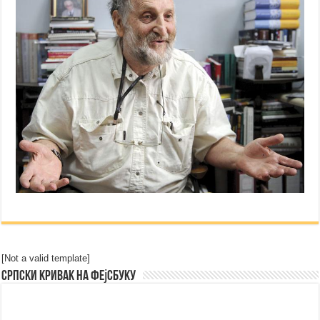
[Not a valid template]
Српски Кривак на Фејсбуку