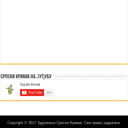
Српски Кривак на Јутјубу
Copyright © 2017 Удружење Српски Кривак. Сва права задржана.