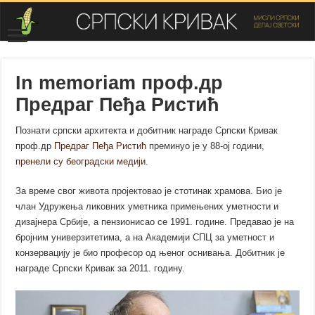
In memoriam проф.др
Предраг Пеђа Ристић
Познати српски архитекта и добитник награде Српски Кривак
проф.др
Предраг Пеђа Ристић
преминуо је у 88-ој години,
пренели су београдски медији
.
За време свог живота пројектовао је стотинак храмова. Био је
члан Удружења ликовних уметника примењених уметности и
дизајнера Србије, а пензионисао се 1991. године. Предавао је на
бројним универзитетима, а на Академији СПЦ за уметност и
конзервацију је био професор од њеног оснивања. Добитник је
награде Српски Кривак за 2011. годину.