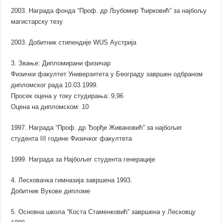
2003. Награда фонда “Проф. др Љубомир Ћирковић” за најбољу
магистарску тезу
2003. Добитник стипендије WUS Аустрија
3. Звање: Дипломирани физичар
Физички факултет Универзитета у Београду завршен одбраном
дипломског рада 10.03.1999.
Просек оцена у току студирања: 9,96
Оцена на дипломском: 10
1997. Награда “Проф. др Ђорђе Живановић” за најбољег
студента III године Физичког факултета
1999. Награда за Најбољег студента генерације
4. Лесковачка гимназија завршена 1993.
Добитник Вукове дипломе
5. Основна школа “Коста Стаменковић” завршена у Лесковцу