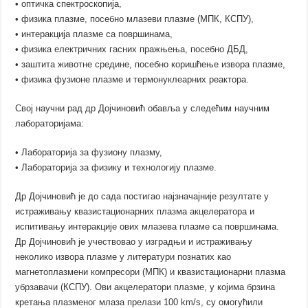
• оптичка спектроскопија,
• физика плазме, посебно млазеви плазме (МПК, КСПУ),
• интеракција плазме са површинама,
• физика електричних гасних пражњења, посебно ДБД,
• заштита животне средине, посебно коришћење извора плазме,
• физика фузионе плазме и термонуклеарних реактора.
Свој научни рад др Дојчиновић обавља у следећим научним
лабораторијама:
• Лабораторија за фузиону плазму,
• Лабораторија за физику и технологију плазме.
Др Дојчиновић је до сада постигао најзначајније резултате у
истраживању квазистационарних плазма акцелератора и
испитивању интеракције ових млазева плазме са површинама.
Др Дојчиновић је учествовао у изградњи и истраживању
неколико извора плазме у литератури познатих као
магнетоплазмени компресори (МПК) и квазистационарни плазма
убрзавачи (КСПУ). Ови акцелератори плазме, у којима брзина
кретања плазменог млаза прелази 100 km/s, су омогућили