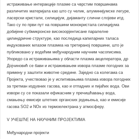
истраживање интеракције плазме са чврстим површинама
различитих материјала као што су челик, алуминијумске легуре,
ласерски кристали, силицијум, дијаманту слични слојеви итд.
Тако су по први пут на површини монокристала силицијума
добијене субмикронске високоорјентисане паралелне
цилиндричне структуре, као последица капиларних таласа
индукованих млазом плазмеа на третираној површини, што је
публиковано у водећим међународним научним часописима.
Упоредо са истраживањима у области плазма акцелератора, др
Дојчиновић се бави и истраживањем извора плазме погодних за
примену у заштити животне средине. Заједно са колегама са
Пројекта, учествовао је у испитивањима плазма извора погодних
за третман издувних гасова, као и отпадних и пијаћих вода. Ови
извори су се показали ефикасним у пречишћавању вода,
смањењу емисије штетних органских једињења, као и емисије
гасова SO2 и NOx из термоелектрана у атмосферу.
V УЧЕШЋЕ НА НАУЧНИМ ПРОЈЕКТИМА
Међународни пројекти