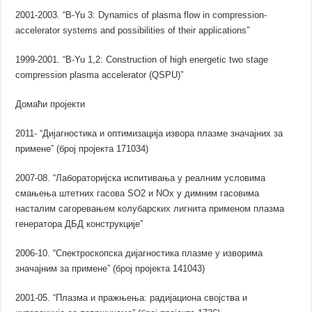
2001-2003. “B-Yu 3: Dynamics of plasma flow in compression-
accelerator systems and possibilities of their applications”
1999-2001. “B-Yu 1,2: Construction of high energetic two stage
compression plasma accelerator (QSPU)”
Домаћи пројекти
2011- “Дијагностика и оптимизација извора плазме значајних за
примене” (број пројекта 171034)
2007-08. “Лабораторијска испитивања у реалним условима
смањења штетних гасова SO2 и NOx у димним гасовима
насталим сагоревањем колубарских лигнита применом плазма
генератора ДБД конструкције”
2006-10. “Спектроскопска дијагностика плазме у изворима
значајним за примене” (број пројекта 141043)
2001-05. “Плазма и пражњења: радијациона својства и