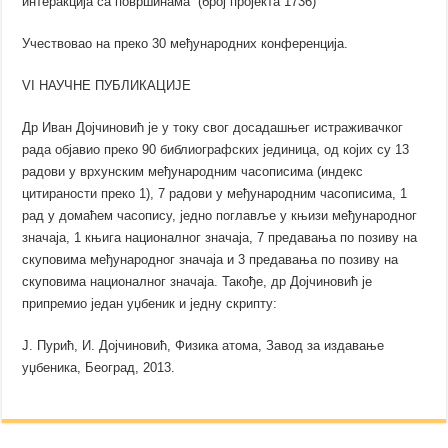
интеракција са површинама” (број пројекта 1736)
Учествовао на преко 30 међународних конференција.
VI НАУЧНЕ ПУБЛИКАЦИЈЕ
Др Иван Дојчиновић је у току свог досадашњег истраживачког
рада објавио преко 90 библиографских јединица, од којих су 13
радови у врхунским међународним часописима (индекс
цитираности преко 1), 7 радови у међународним часописима, 1
рад у домаћем часопису, једно поглавље у књизи међународног
значаја, 1 књига националног значаја, 7 предавања по позиву на
скуповима међународног значаја и 3 предавања по позиву на
скуповима националног значаја. Такође, др Дојчиновић је
припремио један уџбеник и једну скрипту:
Ј. Пурић, И. Дојчиновић, Физика атома, Завод за издавање
уџбеника, Београд, 2013.