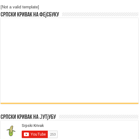
[Not a valid template]
Српски Кривак на Фејсбуку
Српски Кривак на Јутјубу