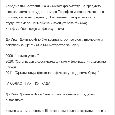
• предметни наставник на Физичком факултету, на предмету
Физика атома за студенте смера Теоријска и експериментална
физика, као и на предмету Примењена спектроскопија за
студенте смера Примењена и компјутерска физика;
• шеф Лабораторије за физику атома.
Др Иван Дојчиновић је био координатор пројеката промоције и
популаризације физике Министарства за науку:
2009. “Физика уживо”
2010. “Организација фестивала физике у Београду и градовима
Србије”
2011. “Организација фестивала физике у градовима Србије”.
IV ОБЛАСТ НАУЧНОГ РАДА
Др Иван Дојчиновић се бави истраживањима у следећим
областима:
• физика атома, посебно Штарково ширење спектралних линија,