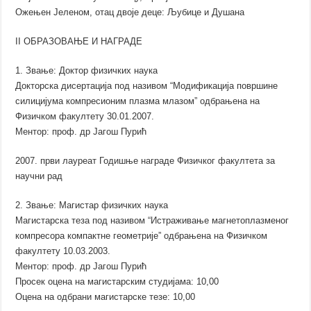
Ожењен Јеленом, отац двоје деце: Љубице и Душана
II ОБРАЗОВАЊЕ И НАГРАДЕ
1. Звање: Доктор физичких наука
Докторска дисертација под називом “Модификација површине
силицијума компресионим плазма млазом” одбрањена на
Физичком факултету 30.01.2007.
Ментор: проф. др Јагош Пурић
2007. први лауреат Годишње награде Физичког факултета за
научни рад
2. Звање: Магистар физичких наука
Магистарска теза под називом “Истраживање магнетоплазменог
компресора компактне геометрије” одбрањена на Физичком
факултету 10.03.2003.
Ментор: проф. др Јагош Пурић
Просек оцена на магистарским студијама: 10,00
Оцена на одбрани магистарске тезе: 10,00