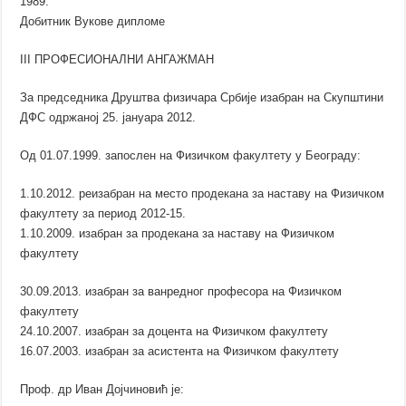
1989.
Добитник Вукове дипломе
III ПРОФЕСИОНАЛНИ АНГАЖМАН
За председника Друштва физичара Србије изабран на Скупштини
ДФС одржаној 25. јануара 2012.
Од 01.07.1999. запослен на Физичком факултету у Београду:
1.10.2012. реизабран на место продекана за наставу на Физичком
факултету за период 2012-15.
1.10.2009. изабран за продекана за наставу на Физичком
факултету
30.09.2013. изабран за ванредног професора на Физичком
факултету
24.10.2007. изабран за доцента на Физичком факултету
16.07.2003. изабран за асистента на Физичком факултету
Проф. др Иван Дојчиновић је: