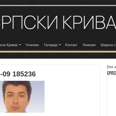
ски Кривак
Чланови
Галерија
Контакт
Линкови
Шарена с
[Not a
-09 185236
Српс