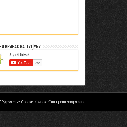
ки Кривак на Јутјубу
17 Удружење Српски Кривак. Сва права задржана.