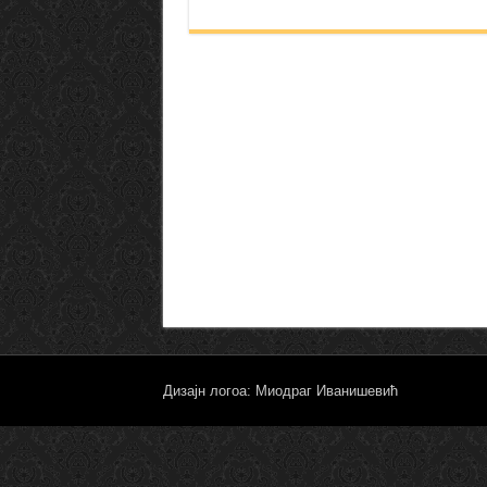
Дизајн логоа: Миодраг Иванишевић