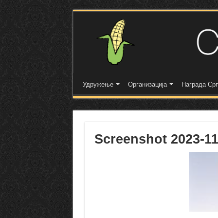
Удружење
Организација
Награда Срп
Screenshot 2023-11