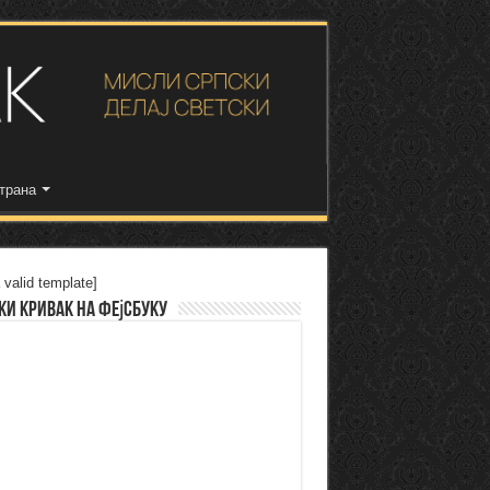
трана
 valid template]
ки Кривак на Фејсбуку