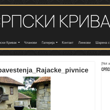
ски Кривак
Чланови
Галерија
Контакт
Линкови
Шарена с
[Not a
bavestenja_Rajacke_pivnice
Српс