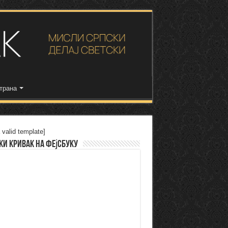
трана
 valid template]
ки Кривак на Фејсбуку