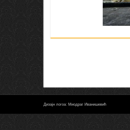
Дизајн логоа: Миодраг Иванишевић