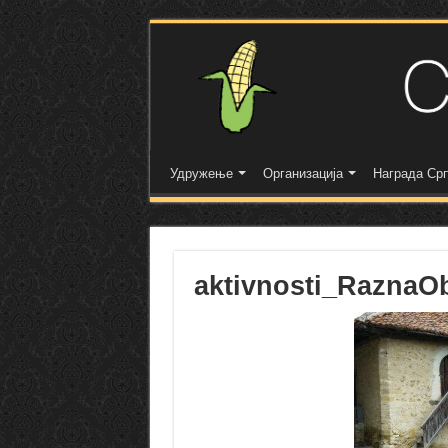
Удружење
Организација
Награда Срп
aktivnosti_RaznaO