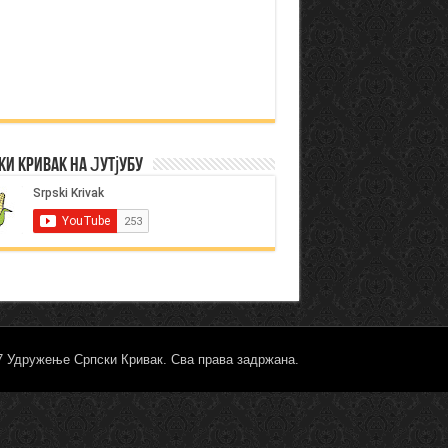
ки Кривак на Јутјубу
17 Удружење Српски Кривак. Сва права задржана.