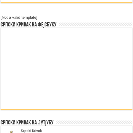
[Not a valid template]
Српски Кривак на Фејсбуку
Српски Кривак на Јутјубу