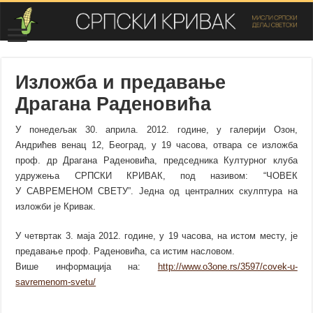
Изложба и предавање
Драгана Раденовића
У понедељак 30. априла. 2012. године, у галерији Озон,
Андрићев венац 12, Београд, у 19 часова, отвара се изложба
проф. др Драгана Раденовића, председника Културног клуба
удружења СРПСКИ КРИВАК, под називом: “ЧОВЕК
У САВРЕМЕНОМ СВЕТУ”. Једна од централних скулптура на
изложби је Кривак.
У четвртак 3. маја 2012. године, у 19 часова, на истом месту, је
предавање проф. Раденовића, са истим насловом.
Више информација на:
http://www.o3one.rs/3597/covek-u-
savremenom-svetu/