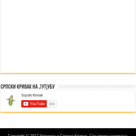
Српски Кривак на Јутјубу
Copyright © 2017 Удружење Српски Кривак. Сва права задржана.