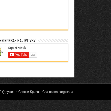
ки Кривак на Јутјубу
17 Удружење Српски Кривак. Сва права задржана.