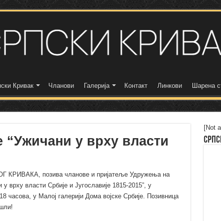
ски Кривак
Чланови
Галерија
Контакт
Линкови
Шарена с
[Not a
 “Ужичани у врху власти
Српс
ОГ КРИВАКА, позива чланове и пријатеље Удружења на
у врху власти Србије и Југославије 1815-2015”, у
18 часова, у Малој галерији Дома војске Србије. Позивница
шли!