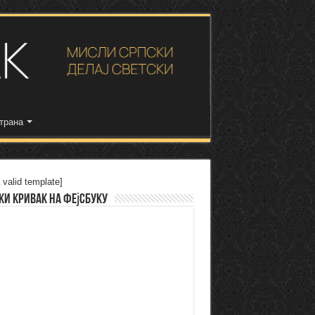
трана
 valid template]
ки Кривак на Фејсбуку