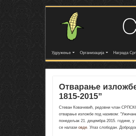
Удружење
Организација
Награда Срп
Отварање изложбе
1815-2015”
Стеван Ковачевић, редовни члан СРПСК
отварање изложбе под називом: “Ужичани 
понедељак 21. децембра 2015. године, у 
се налази
овде
. Улаз слободан. Добродо