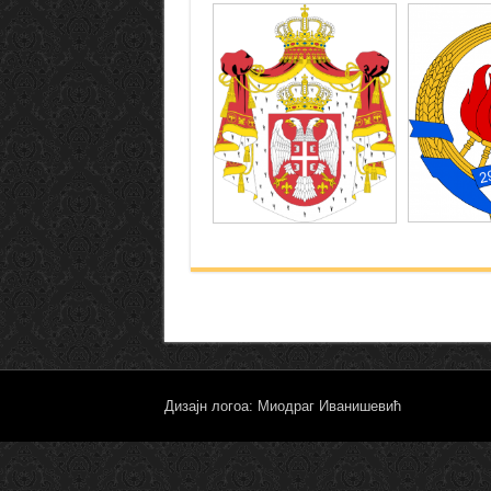
Дизајн логоа: Миодраг Иванишевић