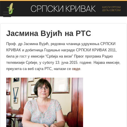
Јасмина Вујић на РТС
Проф. др Јасмина Вујић, редовна чланица удружења СРПСКИ
КРИВАК и добитница Годишње награде СРПСКИ КРИВАК 2011,
била је гост у емисији “Србија на вези” Првог програма Радио
телевизије Србије, у суботу 13. јуна 2015. године. Најава емисије,
преузета са веб сајта РТС, налази се
овде
.