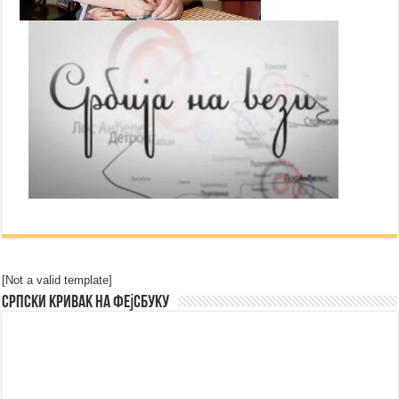
[Not a valid template]
Српски Кривак на Фејсбуку