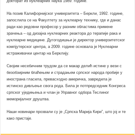
докторат из нуклеарних наука 1989. године.
На позив Калифорнијског универзитета – Беркли, 1992. године,
запослила се на Факултету за нуклеарну технику, где и данас
ради као редовни професор у разним областима примене
зрачења – од дизајна нуклеарних реактора до терапије рака и
нуклеарне медицине. Дугогодишњи је директор универзитетског
компјутерског центра, а 2009. године основала је Нуклеарни
истраживачки центар на Берклију.
Својим несебичним трудом да се макар делић истине у вези с
безобзирним блаћењем и страдањем српског народа пробије у
инострана гласила, превасходно америчка, завредила је
истинско дивљење свога рода. Била је потпредседник Конгреса
српског уједињења и члан је Управног одбора Теслиног
меморијалног друштва.
Наши новинари прозвали су је „Српска Марија Кири”, што јој и те
како пристаје.