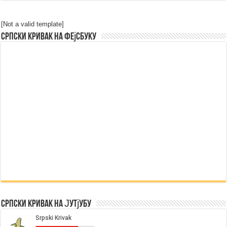
[Not a valid template]
Српски Кривак на Фејсбуку
Српски Кривак на Јутјубу