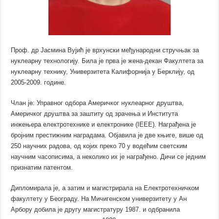
Проф. др Јасмина Вујић је врхунски међународни стручњак за
нуклеарну технологију. Била је прва је жена-декан Факултета за
нуклеарну технику, Универзитета Калифорнија у Берклију, од
2005-2009. године.
Члан је: Управног одбора Америчког нуклеарног друштва,
Америчког друштва за заштиту од зрачења и Института
инжењера електротехнике и електронике (IEEE). Награђена је
бројним престижним наградама. Објавила је две књиге, више од
250 научних радова, од којих преко 70 у водећим светским
научним часописима, а неколико их је награђено. Дичи се једним
признатим патентом.
Дипломирала је, а затим и магистрирала на Електротехничком
факултету у Београду. На Мичигенском универзитету у Ан
Арбору добила је другу магистратуру 1987. и одбранила