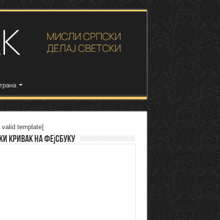
трана
 valid template]
ки Кривак на Фејсбуку