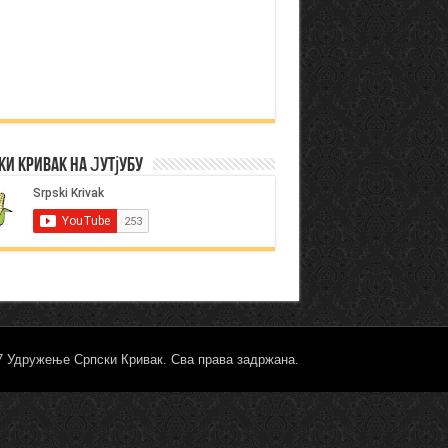
ки Кривак на Јутјубу
17 Удружење Српски Кривак. Сва права задржана.