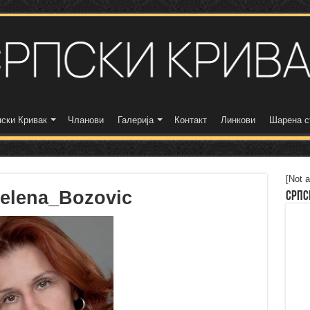
ски Кривак
Чланови
Галерија
Контакт
Линкови
Шарена с
[Not a
elena_Bozovic
Српс