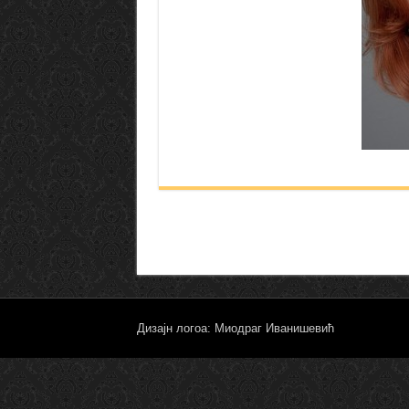
Дизајн логоа: Миодраг Иванишевић