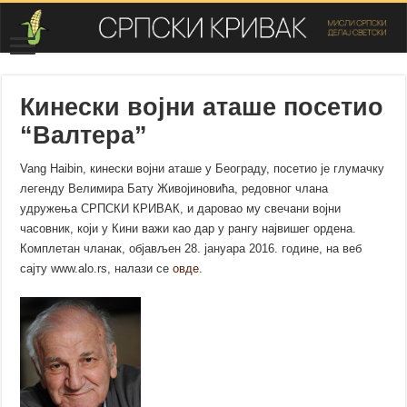
Кинески војни аташе посетио
“Валтера”
Vang Haibin, кинески војни аташе у Београду, посетио је глумачку
легенду Велимира Бату Живојиновића, редовног члана
удружења СРПСКИ КРИВАК, и даровао му свечани војни
часовник, који у Кини важи као дар у рангу највишег ордена.
Комплетан чланак, објављен 28. јануара 2016. године, на веб
сајту www.alo.rs, налази се
овде
.