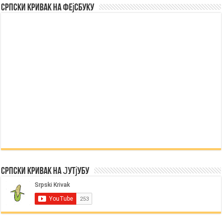
Српски Кривак на Фејсбуку
Српски Кривак на Јутјубу