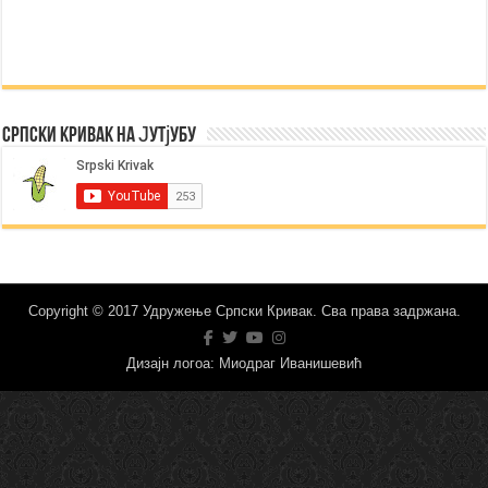
Српски Кривак на Јутјубу
Copyright © 2017 Удружење Српски Кривак. Сва права задржана.
Дизајн логоа: Миодраг Иванишевић