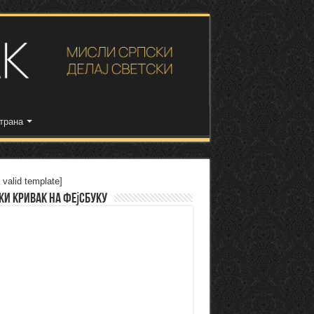
трана
 valid template]
ки Кривак на Фејсбуку