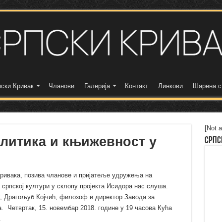
ски Кривак
Чланови
Галерија
Контакт
Линкови
Шарена с
[Not a
литика и књижевност у
Српс
Кривака, позива чланове и пријатеље удружења на
српској култури у склопу пројекта Исидора нас слуша.
г, Драгољуб Којчић, филозоф и директор Завода за
а. Четвртак, 15. новембар 2018. године у 19 часова Кућа
.