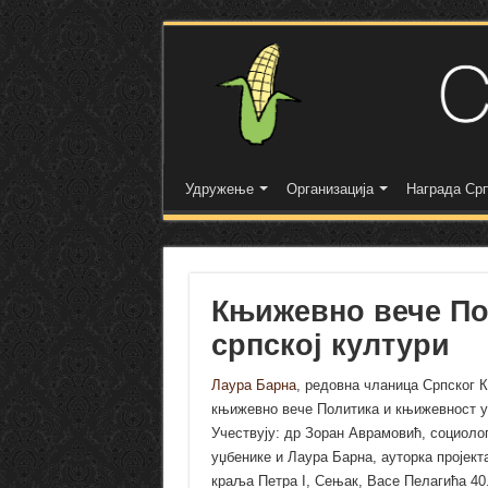
Удружење
Организација
Награда Срп
Књижевно вече По
српској култури
Лаура Барна
, редовна чланица Српског 
књижевно вече Политика и књижевност у 
Учествују: др Зоран Аврамовић, социоло
уџбенике и Лаура Барна, ауторка пројект
краља Петра I, Сењак, Васе Пелагића 40