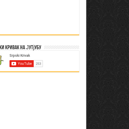
ки Кривак на Јутјубу