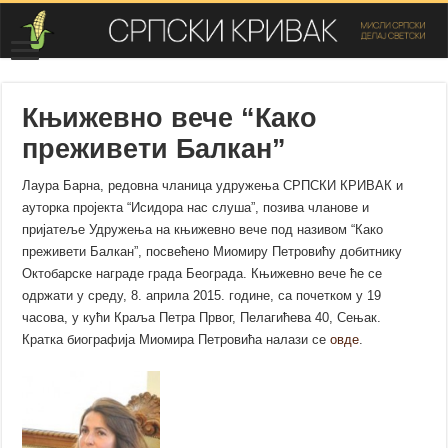
Књижевно вече “Како
преживети Балкан”
Лаура Барна, редовна чланица удружења СРПСКИ КРИВАК и
ауторка пројекта “Исидора нас слуша”, позива чланове и
пријатеље Удружења на књижевно вече под називом “Како
преживети Балкан”, посвећено Миомиру Петровићу добитнику
Октобарске награде града Београда. Књижевно вече ће се
одржати у среду, 8. априла 2015. године, са почетком у 19
часова, у кући Краља Петра Првог, Пелагићева 40, Сењак.
Кратка биографија Миомира Петровића налази се
овде
.