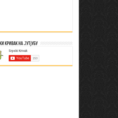
ки Кривак на Јутјубу