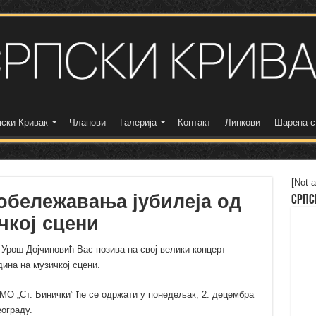
ски Кривак
Чланови
Галерија
Контакт
Линкови
Шарена с
[Not a
обележавања јубилеја од
Српс
чкој сцени
Урош Дојчиновић Вас позива на свој велики концерт
ина на музичкој сцени.
МО „Ст. Бинички” ће се одржати у понедељак, 2. децембра
ограду.