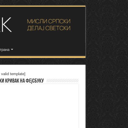
трана
 valid template]
ки Кривак на Фејсбуку