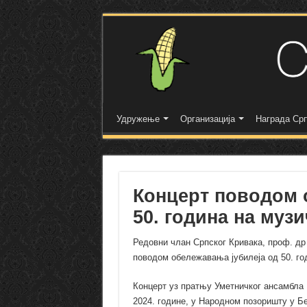
Удружење
Организација
Награда Срп
Концерт поводом 
50. година на музи
Редовни члан Српског Кривака, проф. др 
поводом обележавања јубилеја од 50. год
Концерт уз пратњу Уметничког ансамбла 
2024. године, у Народном позоришту у Бе