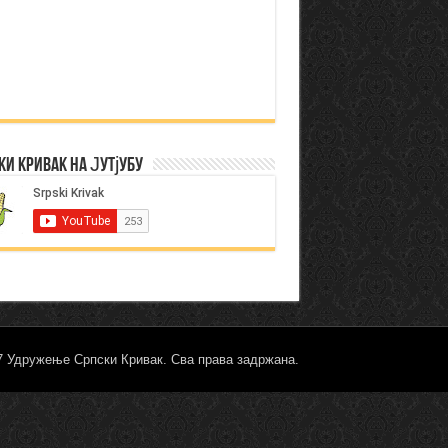
ки Кривак на Јутјубу
17 Удружење Српски Кривак. Сва права задржана.