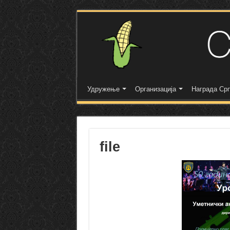
Удружење
Организација
Награда Срп
file