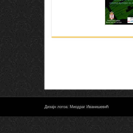
Дизајн логоа: Миодраг Иванишевић