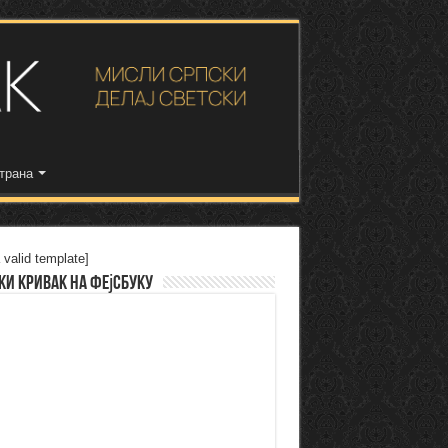
трана
 valid template]
ки Кривак на Фејсбуку