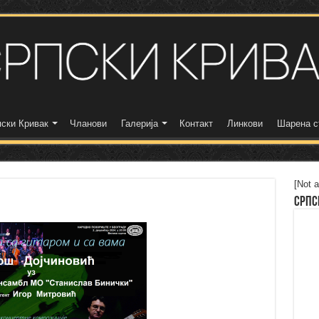
ски Кривак
Чланови
Галерија
Контакт
Линкови
Шарена с
[Not a
Српс