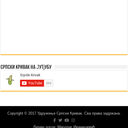
Српски Кривак на Јутјубу
Copyright © 2017 Удружење Српски Кривак. Сва права задржана.
Дизајн логоа: Миодраг Иванишевић