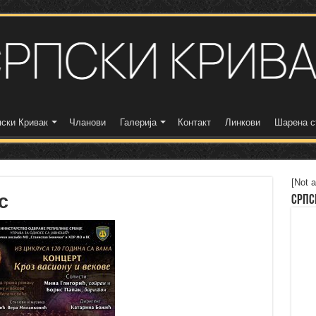
ски Кривак
Чланови
Галерија
Контакт
Линкови
Шарена с
[Not a
c
Српс