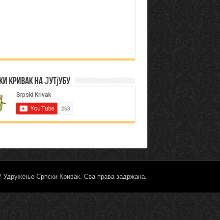
ки Кривак на Јутјубу
17 Удружење Српски Кривак. Сва права задржана.