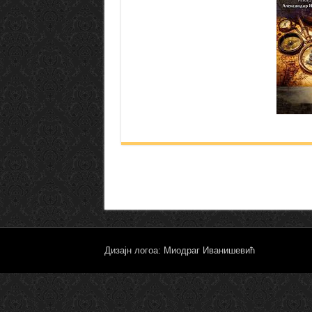
Дизајн логоа: Миодраг Иванишевић