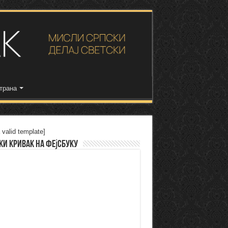
трана
 valid template]
ки Кривак на Фејсбуку