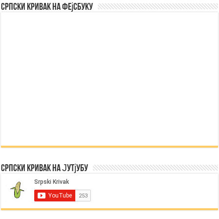
Српски Кривак на Фејсбуку
Српски Кривак на Јутјубу