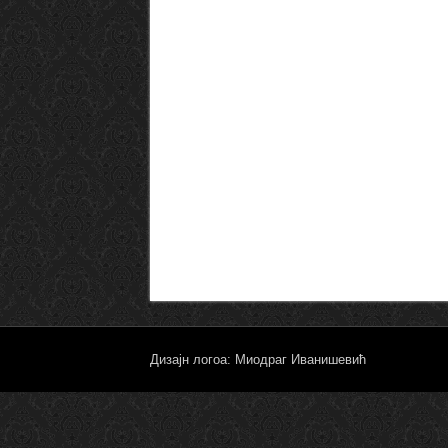
Дизајн логоа: Миодраг Иванишевић