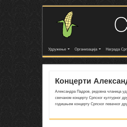
Удружење
Организација
Награда Срп
Концерти Алексан
Александра Падров, редовна чланица 
свечан
ом
концерт
у
С
рпског културног др
годишњ
ем
концерт
у
Српско
г
певачко
г
др