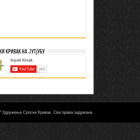
ки Кривак на Јутјубу
17 Удружење Српски Кривак. Сва права задржана.