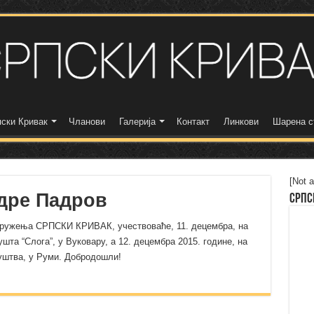
ски Кривак
Чланови
Галерија
Контакт
Линкови
Шарена с
[Not a
дре Падров
Српс
удружења СРПСКИ КРИВАК, учествоваће
, 11. децембра,
на
ушта “
Слога”,
у Вуковару, а
12. децембра 2015. године,
на
уштв
а
, у Руми. Добродошли!