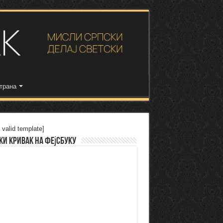
трана
 valid template]
ки Кривак на Фејсбуку