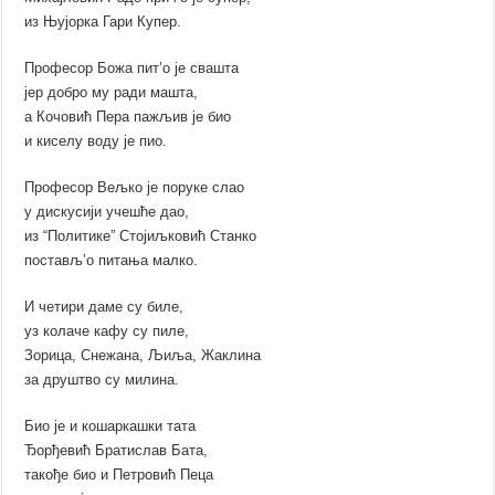
из Њујорка Гари Купер.
Професор Божа пит’о је свашта
јер добро му ради машта,
а Кочовић Пера пажљив је био
и киселу воду је пио.
Професор Вељко је поруке слао
у дискусији учешће дао,
из “Политике” Стојиљковић Станко
постављ’о питања малко.
И четири даме су биле,
уз колаче кафу су пиле,
Зорица, Снежана, Љиља, Жаклина
за друштво су милина.
Био је и кошаркашки тата
Ђорђевић Братислав Бата,
такође био и Петровић Пеца