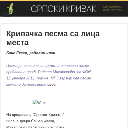
Кривачка песма са лица
места
Бане Ексер, редовни члан
Песма је написана за време, а отпевана после,
предавања проф. Радета Михајловића, на ФОН,
11. јануара 2012.
године.
MP3 верзију ове песме
можете да преузмете
овде
.
На предавању “Српског Кривака”
била је добра Сајбер жвака,
Михајловић Раде прич’о је супер,