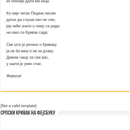
из поезије дали ми кеца.
Ко није читао Пецине песме
даље да слуша ово не сме,
јер неће знати о чему се ради,
ни како се Кривак сади.
Све што је речено о Криваку
ја не би мењ’о ни за длаку.
Дижем чашу за све вас,
у шали је увек спас.
Живели!
[Not a valid template]
Српски Кривак на Фејсбуку