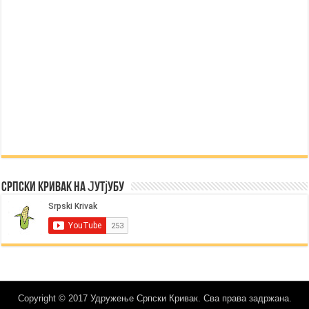
Српски Кривак на Јутјубу
Copyright © 2017 Удружење Српски Кривак. Сва права задржана.