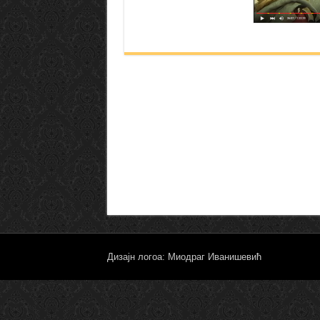
Дизајн логоа: Миодраг Иванишевић