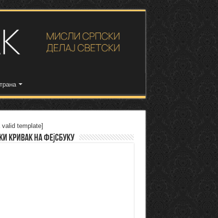
трана
 valid template]
ки Кривак на Фејсбуку