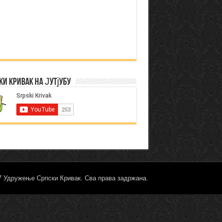
ки Кривак на Јутјубу
17 Удружење Српски Кривак. Сва права задржана.