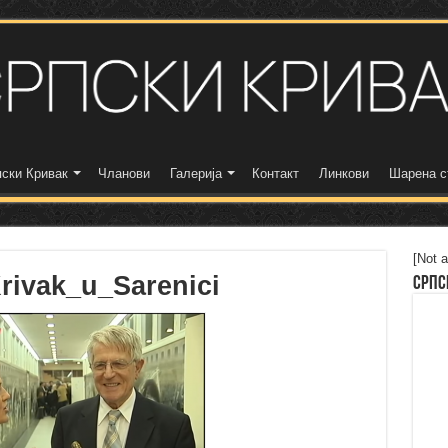
ски Кривак
Чланови
Галерија
Контакт
Линкови
Шарена с
[Not a
Krivak_u_Sarenici
Српс