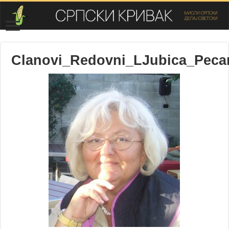
Clanovi_Redovni_LJubica_Peca