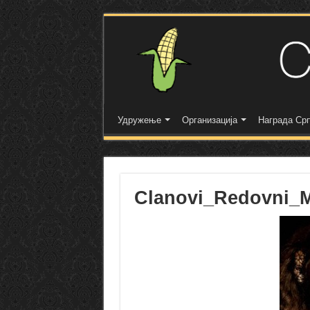
Удружење
Организација
Награда Срп
Clanovi_Redovni_Ma