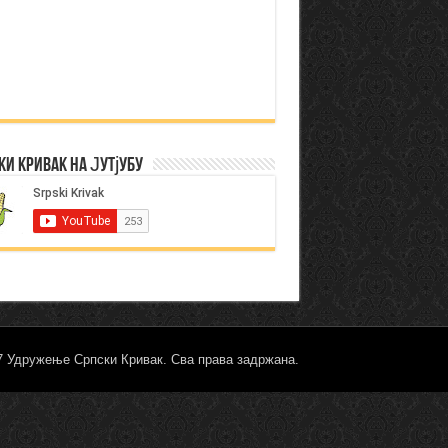
ки Кривак на Јутјубу
17 Удружење Српски Кривак. Сва права задржана.