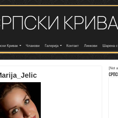
ски Кривак
Чланови
Галерија
Контакт
Линкови
Шарена с
[Not a
rija_Jelic
Српс