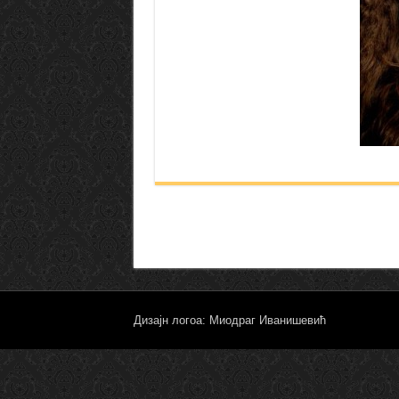
Дизајн логоа: Миодраг Иванишевић