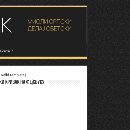
трана
 valid template]
ки Кривак на Фејсбуку