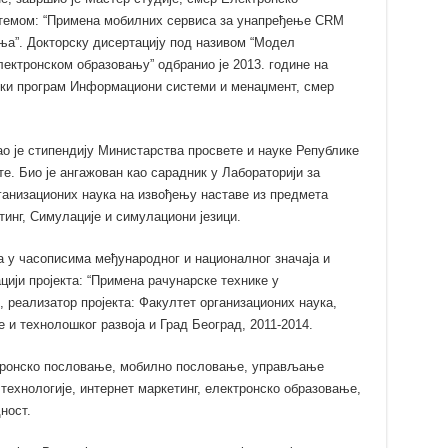
темом: “Примена мобилних сервиса за унапређење CRM
ња”. Докторску дисертацију под називом “Модел
ктронском образовању” одбранио је 2013. године на
ски програм Информациони системи и менаџмент, смер
о је стипендију Министарства просвете и науке Републике
е. Био је ангажован као сарадник у Лабораторији за
анизационих наука на извођењу наставе из предмета
инг, Симулације и симулациони језици.
а у часописима међународног и националног значаја и
цији пројекта: “Примена рачунарске технике у
 реализатор пројекта: Факултет организационих наука,
 и технолошког развоја и Град Београд, 2011-2014.
ктронско пословање, мобилно пословање, управљање
технологије, интернет маркетинг, електронско образовање,
ност.