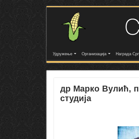
Удружење
Организација
Награда Срп
др Марко Вулић, 
студија