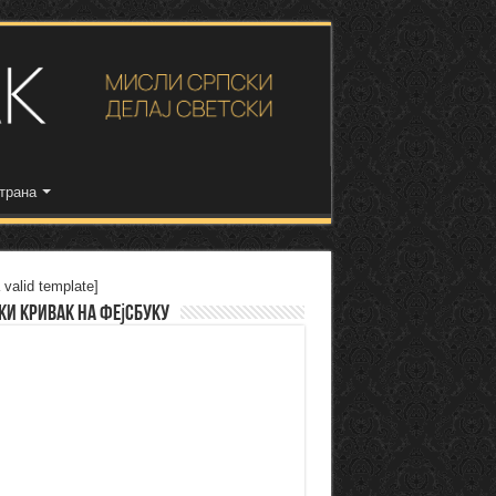
трана
 valid template]
ки Кривак на Фејсбуку