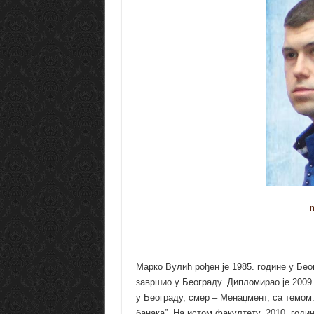
Марко Вулић рођен је 1985. године у Бео
завршио у Београду. Дипломирао је 2009.
у Београду, смер – Менаџмент, са темом:
банака”. На истом факултету, 2010. годи