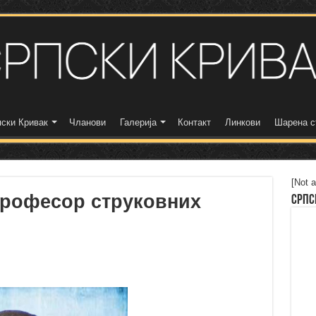
ски Кривак
Чланови
Галерија
Контакт
Линкови
Шарена с
[Not a
професор струковних
Српс