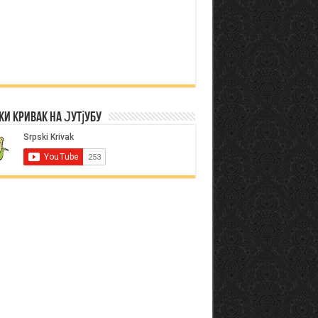
ки Кривак на Јутјубу