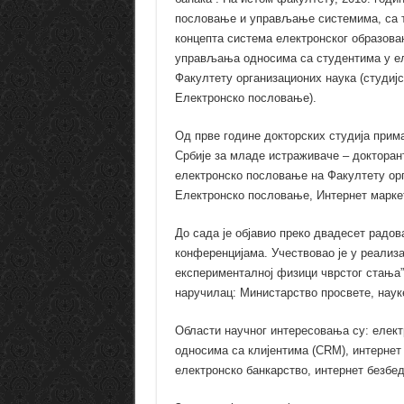
пословање и управљање системима, са 
концепта система електронског образова
управљања односима са студентима у еле
Факултету организационих наука (студиј
Електронско пословање).
Од прве године докторских студија прима
Србије за младе истраживаче – докторант
електронско пословање на Факултету орг
Електронско пословање, Интернет маркет
До сада је објавио преко двадесет радов
конференцијама. Учествовао је у реализа
експерименталној физици чврстог стања”,
наручилац: Министарство просвете, науке
Области научног интересовања су: еле
односима са клијентима (CRM), интернет 
електронско банкарство, интернет безбед