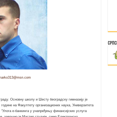
Српс
marko313@msn.com
граду. Основну школу и Шесту београдску гимназију је
 године на Факултету организационих наука, Универзитета
 “Улога е-банкинга у унапређењу финансијских услуга
не, завршио је Мастер студије, смер Електронско