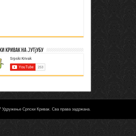
ки Кривак на Јутјубу
17 Удружење Српски Кривак. Сва права задржана.