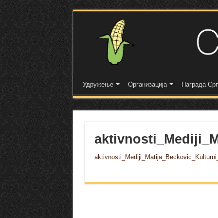
Удружење
Организација
Награда Срп
aktivnosti_Mediji_
aktivnosti_Mediji_Matija_Beckovic_Kulturn