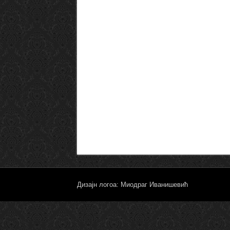
Дизајн логоа: Миодраг Иванишевић