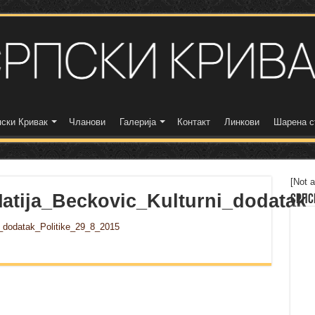
ски Кривак
Чланови
Галерија
Контакт
Линкови
Шарена с
[Not a
Matija_Beckovic_Kulturni_dodatak
Српс
i_dodatak_Politike_29_8_2015