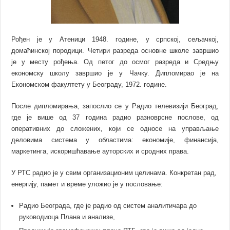
Рођен је у Атеници 1948. године, у српској, сељачкој,
домаћинској породици. Четири разреда основне школе завршио
је у месту рођења. Од петог до осмог разреда и Средњу
eкономску школу завршио је у Чачку. Дипломирао је на
Економском факултету у Београду, 1972. године.
После дипломирања, запослио се у Радио телевизији Београд,
где је више од 37 година радио разноврсне послове, oд
оперативних до сложених, који се односе на управљање
деловима система у областима: економије, финансија,
маркетинга, искоришћавање ауторских и сродних права.
У РТС радио је у свим организационим целинама. Конкретан рад,
енергију, памет и време уложио је у пословање:
Радио Београда, где је радио од систем аналитичара до
руководиоца Плана и анализе,