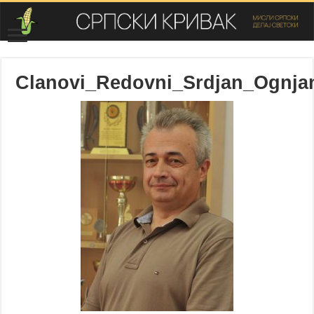
Clanovi_Redovni_Srdjan_Ognja