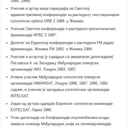
1984, 1986).
Учесник и аутор више параграфа на Светској
административној конференцији за расподелу геостационарне
сателитске орбите ORB 2 1988. у Женеви.
Учесник Светске конференције о расподели краткоталасних
фреквенција HFBC 2 1987.
Делегат на Европској конференцији о расподели FM радио
фреквенција, Женева FM 1982. и Женева 1984.
Учесник и ко-аутор (у сарадњи са америчком делегацијом)
Поглавља 4. на Заседању Међународне поморске
организације IMO, Лондон 1983, 1987.
Ативни учесник Међународне сателитске поморске
организације INMARSAT, Лондон 1988, 1987, 1986, 1992.
године, и учесник је заседања сателитских организација
INTELSAT.
Један од аутора одредби Европске сателитске конвенције
EUTELSAT, Париз 1986.
Члан делегације на Конференцији опуномоћеника влада
земаља чланица Међународне уније за телекомуникације