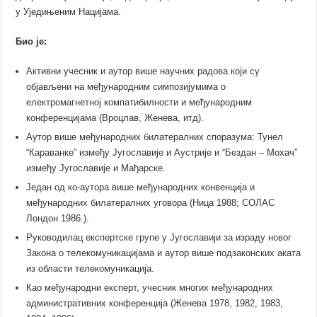
у Уједињеним Нацијама.
Био је:
Активни учесник и аутор више научних радова који су
објављени на међународним симпозијумима о
електромагнетној компатибилности и међународним
конференцијама (Вроцлав, Женева, итд).
Аутор више међународних билатералних споразума: Тунел
“Караванке” између Југославије и Аустрије и “Бездан – Мохач”
између Југославије и Мађарске.
Један од ко-аутора више међународних конвенција и
међународних билатералних уговора (Ница 1988; СОЛАС
Лондон 1986.).
Руководилац експертске групе у Југославији за израду новог
Закона о телекомуникацијама и аутор више подзаконских аката
из области телекомуникација.
Као међународни експерт, учесник многих међународних
административних конференција (Женева 1978, 1982, 1983,