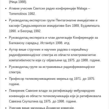
(Ница 1988).
Ативни учесник Светске радио конференције Malaga –
Torremolinos 1992.
Руководилац експертске групе Пентагоналне иницијативе и
касније Средњоевропске иницијативе Беч 1989, Будимпешта
1990. и Београд 1992.
Руководилац експерата и члан делегације Конференције за
Балканску сарадњу, Истанбул 1998. итд.
Аутор више стручних и научних радова о коришћењу
радиофреквенцијског спектра из области електромагнетне
компатибилности који су објављени од 1975. до 1988. године.
Руководилац групе за истраживање радиофреквенцијског
спектра.
Професор телекомуникационих мерења од 1971. до 1975.
године.
Повереник Савезне владе за ратификацију међународних
конвенција из области телекомуникација које је ратификовала
Савезна Скупштина од 1975. до 1998. године.
Учесник више заседања Дунавске комисије.