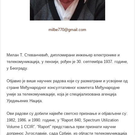
milbe770@gmail.com
Милан Т. Стеванчевић, дипломирани инжењер електронике и
телекомуникација, у пензији, рођен је 30. септембра 1937. године,
у Београду.
Објавио је више научних радова који су разматрани и усвојени од
стране Међународног консултативног комитета Међународне
уније за телекомуникације, која је специјализована агенција
Уједињених Нација.
Ови радови су добили највеће светско признање и објављени су:
1982, 1986. и 1990. године, у “Raport 840, Spectrum Utilization
Volume 1 CCIR”. “Raport” представља први признати научни
допринос Југославије, сада Србије, из области телекомуникација