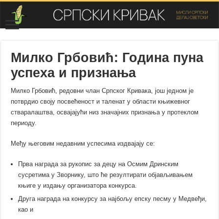
Милко Грбовић: Година пуна
успеха и признања
Милко Грбовић, редовни члан Српског Кривака, још једном је
потврдио своју посвећеност и таленат у области књижевног
стваралаштва, освајајући низ значајних признања у протеклом
периоду.
Међу његовим недавним успесима издвајају се:
Прва награда за рукопис за децу на Осмим Дринским
сусретима у Зворнику, што ће резултирати објављивањем
књиге у издању организатора конкурса.
Друга награда на конкурсу за најбољу епску песму у Медвеђи,
као и