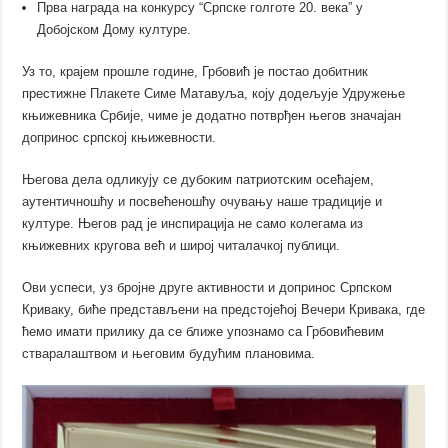
Прва награда на конкурсу “Српске голготе 20. века” у
Добојском Дому културе.
Уз то, крајем прошле године, Грбовић је постао добитник
престижне Плакете Симе Матавуља, коју додељује Удружење
књижевника Србије, чиме је додатно потврђен његов значајан
допринос српској књижевности.
Његова дела одликују се дубоким патриотским осећајем,
аутентичношћу и посвећеношћу очувању наше традиције и
културе. Његов рад је инспирација не само колегама из
књижевних кругова већ и широј читалачкој публици.
Ови успеси, уз бројне друге активности и допринос Српском
Криваку, биће представљени на предстојећој Вечери Кривака, где
ћемо имати прилику да се ближе упознамо са Грбовићевим
стваралаштвом и његовим будућим плановима.