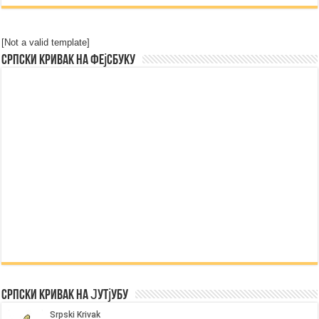
[Not a valid template]
Српски Кривак на Фејсбуку
Српски Кривак на Јутјубу