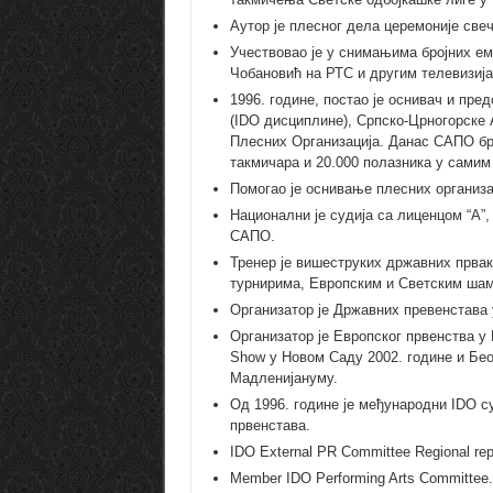
Аутор је плесног дела церемоније свеч
Учествовао је у снимањима бројних ем
Чобановић на РТС и другим телевизија
1996. године, постао је оснивач и пре
(IDO дисциплине), Српско-Црногорске 
Плесних Организација. Данас САПО бро
такмичара и 20.000 полазника у самим
Помогао је оснивање плесних организац
Национални је судија са лиценцом “А”
САПО.
Тренер је вишеструких државних прва
турнирима, Европским и Светским ша
Организатор је Државних превенстава 
Организатор је Европског првенства у
Show у Новом Саду 2002. године и Беог
Мадленијануму.
Од 1996. године је међународни IDO с
првенстава.
IDO External PR Committee Regional rep
Member IDO Performing Arts Committee.