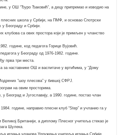
дине, у ОШ “Ђуро Ђаковић”, а децу припремао и изводио на
х плесних школа у Србији, на ПМФ, и основао Спотрски
 у Београду и Србији.
их клубова са ових простора који је примљен у чланство
982. године, код педагога Горице Вујовић.
 педагога у Београду од 1976-1982. године.
ђу прва три места.
а за наставнике ОШ и васпитаче у вртићима, у “Дому
 Модрених “шоу плесова” у бившој СФРЈ.
програм на овим просторима.
, у Београд и Југославију, а 1990. године, постао члан
1984. године, направио плесни клуб “Step” и учланио га у
и Великој Британији, а диплому Плесног учитеља стекао је
рага Шулека.
еља играња чланова Удружења учитеља играња Србије.