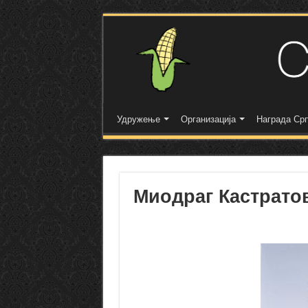
Удружење
Организација
Награда Срп
Миодраг Кастрато