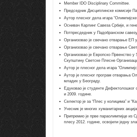
Member IDO Disciplinary Committee.
Председник Дисциплинске комисије Па
Аутор плесног дела игара “Олимпијске
Оснивач Карлинг Савеза Србије, и гене
Потпресдедник у Падобранском савезу
Организовао је свечано отварање ЕП у
Организовао је свечано отварање Свет
Организовао је Европско Првенство у 
Скупштину Светске Плесне Организаци
Аутор је плесног дела игара ”Олимпиј
Аутор је плесног програм отварања О
младих у Београду.
Едуковао је студенте Дефектолошког 
и 2009. године.
Селектор је за “Плес у колицима” и “К
Учесник је многих хуманитарних акциј
Припремио је прве параолимпијце из С
плесу 2012. године, освојили једну зл