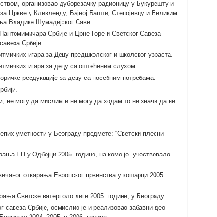
рством, организовао дуборезачку радионицу у Букурешту и
 за Цркве у Кливленду, Бајној Башти, Степојевцу и Великим
ња Владике Шумадијског Саве.
Пантомимичара Србије и Црне Горе и Светског Савеза
савеза Србије.
ритмичких игара за Децу предшколског и школског узраста.
ритмичких игара за децу са оштећеним слухом.
торичке реедукације за децу са посебним потребама.
рбији.
м, не могу да мислим и не могу да ходам то не значи да не
лепих уметности у Београду предмете: “Светски плесни
рања ЕП у Одбојци 2005. године, на коме је учествовало
свечаног отварања Европског првенства у кошарци 2005.
рања Светске ватерполо лиге 2005. године, у Београду.
ког савеза Србије, осмислио је и реализовао забавни део
еограду 2004, 2005. и 2006. године.