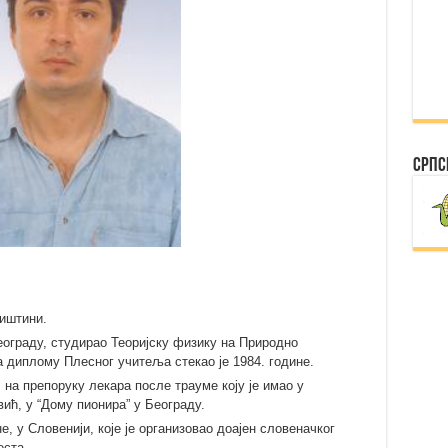
Српс
риштини.
ограду, студирао Теоријску физику на Природно
 диплому Плесног учитеља стекао је 1984. године.
 на препоруку лекара после трауме коју је имао у
ић, у “Дому пионира” у Београду.
, у Словенији, које је организовао доајен словеначког
еста.