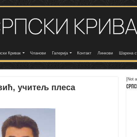
ски Кривак
Чланови
Галерија
Контакт
Линкови
Шарена с
[Not a
вић, учитељ плеса
Српс