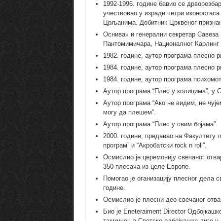
1992-1996. године бавио се дрворезба
учествовао у изради четри иконостаса
Црљанима. Добитник Црквеног призна
Оснивач и генерални секретар Савеза 
Пантомимичара, Националног Карлинг 
1982. године, аутор програма плесно 
1984. године, аутор програма плесно 
1984. године, аутор програма психомо
Аутор програма “Плес у колицима”, у С
Аутор програма “Ако не видим, не чује
могу да плешем”.
Аутор програма “Плес у свим бојама”.
2000. године, предавао на Факултету 
програм” и “Акробатски rock n roll”.
Осмислио је церемонију свечаног отва
350 плесача из целе Европе.
Помогао је оганизацију плесног дела 
године.
Осмислио је плесни део свечаног отва
Био је Eneteraiment Director Одбојкаш
такмичења Светске одбојкашке лиге у Б