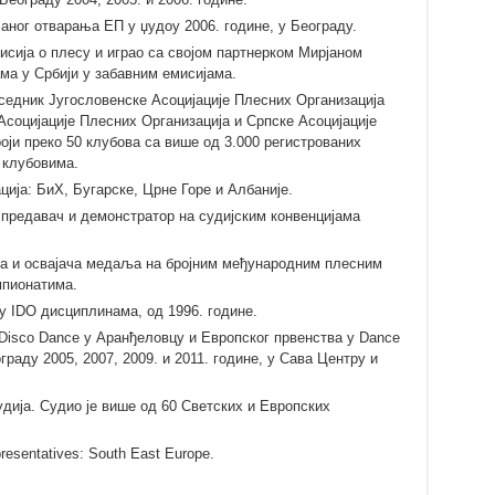
аног отварања ЕП у џудоу 2006. године, у Београду.
исија о плесу и играо са својом партнерком Мирјаном
ма у Србији у забавним емисијама.
дседник Југословенске Асоцијације Плесних Организација
Асоцијације Плесних Организација и Српске Асоцијације
ји преко 50 клубова са више од 3.000 регистрованих
 клубовима.
ија: БиХ, Бугарске, Црне Горе и Албаније.
, предавач и демонстратор на судијским конвенцијама
ка и освајача медаља на бројним међународним плесним
мпионатима.
у IDO дисциплинама, од 1996. године.
 Disco Dance у Аранђеловцу и Европског првенства у Dance
раду 2005, 2007, 2009. и 2011. године, у Сава Центру и
удија. Судио је више од 60 Светских и Европских
resentatives: South East Europe.