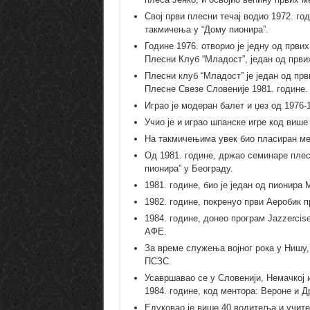
Свој први плесни течај водио 1972. го
такмичења у “Дому пионира”.
Године 1976. отворио је једну од први
Плесни Клуб “Младост”, један од првих
Плесни клуб “Младост” је један од прв
Плесне Свезе Словеније 1981. године.
Играо је модеран балет и џез од 1976-1
Учио је и играо шпанске игре код више
На такмичењима увек био пласиран ме
Од 1981. године, држао семинаре плес
пионира” у Београду.
1981. године, био је један од пионира
1982. године, покренуо први Аеробик 
1984. године, донео програм Jazzercise
АФЕ.
За време служења војног рока у Нишу, 
ПСЗС.
Усавршавао се у Словенији, Немачкој 
1984. године, код ментора: Вероне и Д
Едуковао је више 40 водитеља и учит