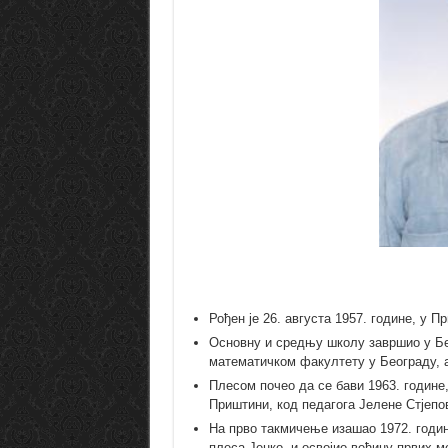
Рођен је 26. августа 1957. године, у П
Основну и средњу школу завршио у Бе
математичком факултету у Београду, а
Плесом почео да се бави 1963. године,
Приштини, код педагога Јелене Стјепов
На прво такмичење изашао 1972. године
плеса Јенко, и освојио већину првих м