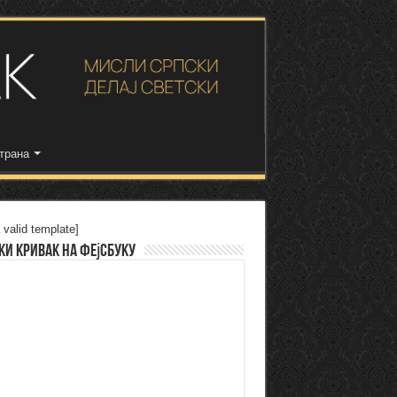
трана
 valid template]
ки Кривак на Фејсбуку