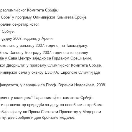
раолимпијског Комитета Србије.
 Собе” у програму Олимпијског Комитета Србије.
рални секретар истог.
 Србије.
 џудоу 2007. године, у Арени.
ске лиге у роњењу 2007. године, на Ташмајдану.
Show Dance у Београду 2007. године и генералну
је у Сава Центру заједно са Горданом Орешчанин.
ског Дворишта” у програму Олимпијског Комитета Србије.
лимпијског села у оквиру ЕЈОФА, Европске Олимпијаде
факултета, у сарадњи са Проф. Гораном Недовићем, 2008.
арлинг у колицима” Параолимпијког комитета Србије.
а и организатор приредби за децу са посебним потребама.
рбија који су на Првом Светском Првенству у Модерном
атну, две сребрне и две бронзане медаље.