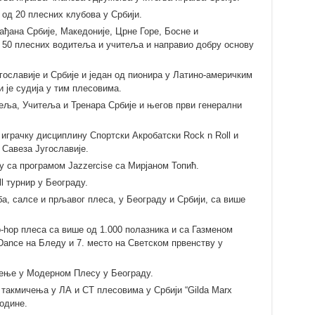
од 20 плесних клубова у Србији.
ађана Србије, Македоније, Црне Горе, Босне и
о 50 плесних водитеља и учитеља и направио добру основу
гославије и Србије и један од пионира у Латино-америчким
је судија у тим плесовима.
еља, Учитеља и Тренара Србије и његов први генерални
у играчку дисциплину Спортски Акробатски Rock n Roll и
 Савеза Југославије.
у са програмом Jazzercise са Мирјаном Топић.
l турнир у Београду.
ба, салсе и прљавог плеса, у Београду и Србији, са више
ip-hop плеса са више од 1.000 полазника и са Газменом
Dance на Бледу и 7. место на Светском првенству у
чење у Модерном Плесу у Београду.
 такмичења у ЛА и СТ плесовима у Србији “Gilda Marx
године.