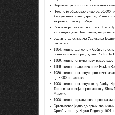
Формирао је и помогао оснивање више 
Плесно је образовао више од 50.000 гр
Херцеговине, свих узраста, обучио ок
за развој плеса у Србији.
Оснивач је Савеза Спортског Плеса Ју
и Стандардним Плесовима, национални 
Један је од оснивача Удружења Водит
секретар.
1984. године, донео је у Србију плесн
оснивач и први председник Rock n Roll
1989. године, снимио прву видео касет
1989. године, направио први Rock n Rol
1989. године, покренуо први течај мам
од 3.000 полазника.
1990. године, покренуо течај Fanky, H
Ђоганијем освојио прво место у Show 
Мароку.
1990. године, организовао прво такми
Организовао једно до првих званичних
Open”, у хотелу Hayatt Regency 1991. 