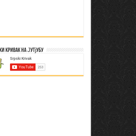
ки Кривак на Јутјубу