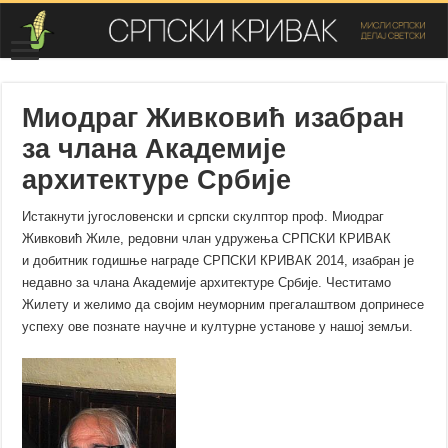
Миодраг Живковић изабран
за члана Академије
архитектуре Србије
Истакнути југословенски и српски скулптор
проф. Миодраг
Живковић Жиле, редовни члан удружења СРПСКИ КРИВАК
и
добитник годишње награде СРПСКИ КРИВАК 2014, изабран је
недавно за члана Академије архитектуре Србије. Честитамо
Жилету и желимо да својим неуморним прегалаштвом допринесе
успеху ове познате научне и културне установе у нашој земљи.