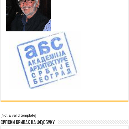
[Not a valid template]
Српски Кривак на Фејсбуку