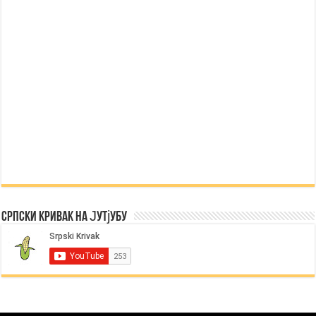
Српски Кривак на Јутјубу