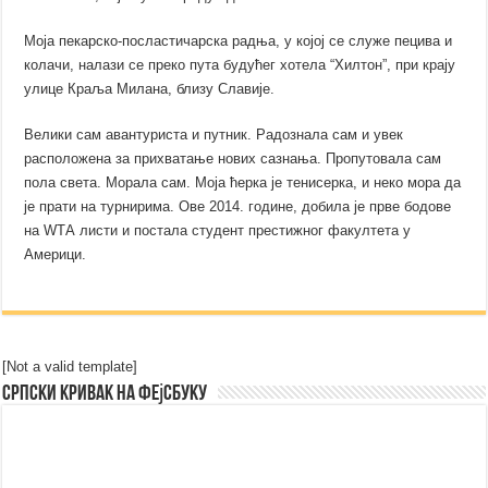
Моја пекарско-посластичарска радња, у којој се служе пецива и
колачи, налази се преко пута будућег хотела “Хилтон”, при крају
улице Краља Милана, близу Славије.
Велики сам авантуриста и путник. Радознала сам и увек
расположена за прихватање нових сазнања. Пропутовала сам
пола света. Морала сам. Моја ћерка је тенисерка, и неко мора да
је прати на турнирима. Ове 2014. године, добила је прве бодове
на WТА листи и постала студент престижног факултета у
Америци.
[Not a valid template]
Српски Кривак на Фејсбуку