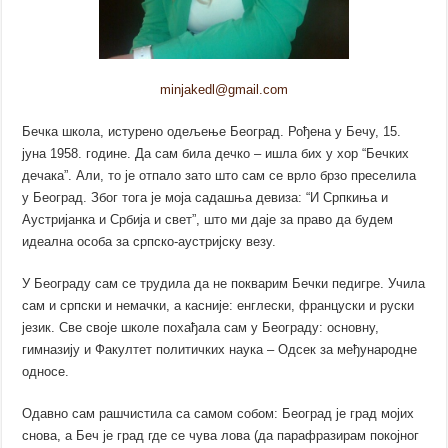
minjakedl@gmail.com
Бечка школа, истурено одељење Београд. Рођена у Бечу, 15.
јуна 1958. године. Да сам била дечко – ишла бих у хор “Бечких
дечака”. Али, то је отпало зато што сам се врло брзо преселила
у Београд. Због тога је моја садашња девиза: “И Српкиња и
Аустријанка и Србија и свет”, што ми даје за право да будем
идеална особа за српско-аустријску везу.
У Београду сам се трудила да не покварим Бечки педигре. Учила
сам и српски и немачки, а касније: енглески, француски и руски
језик. Све своје школе похађала сам у Београду: основну,
гимназију и Факултет политичких наука – Одсек за међународне
односе.
Одавно сам рашчистила са самом собом: Београд је град мојих
снова, а Беч је град где се чува лова (да парафразирам покојног