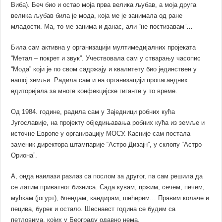
Виба). Беч био и остао моја прва велика љубав, а моја друга
велика љубав била је мода, која ме је занимала од ране
младости. Ма, то ме занима и данас, али “не постизавам”…
Била сам активна у организацији мултимедијалних пројеката
“Метал – покрет и звук”. Учествовала сам у стварању часопис
“Мода” који је по свом садржају и квалитету био јединствен у
нашој земљи. Радила сам и на организацији пропагандних
едиторијала за многе конфекцијске гиганте у то време.
Од 1984. године, радила сам у Заједници робних кућа
Југославије, на пројекту обједињавања робних кућа из земље и
источне Европе у организацију МОСУ. Касније сам постала
заменик директора штампарије “Астро Дизајн”, у склопу “Астро
Ориона”.
А, онда наилази разлаз са послом за другог, па сам решила да
се латим приватног бизниса. Сада кувам, пржим, сечем, печем,
мућкам (јогурт), блендам, кандирам, шећерим… Правим колаче и
пецива, бурек и остало. Шеснаест година се будим са
петловима, којих у Београду одавно нема.