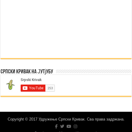
Српски Кривак на Јутјубу
Copyright © 2017 Удружење Српски Кривак. Сва права задржана.