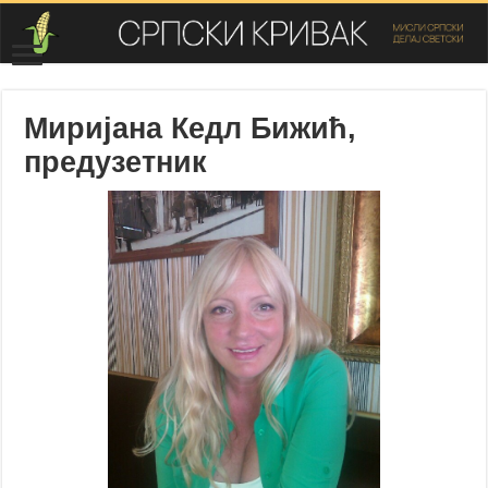
Миријана Кедл Бижић,
предузетник