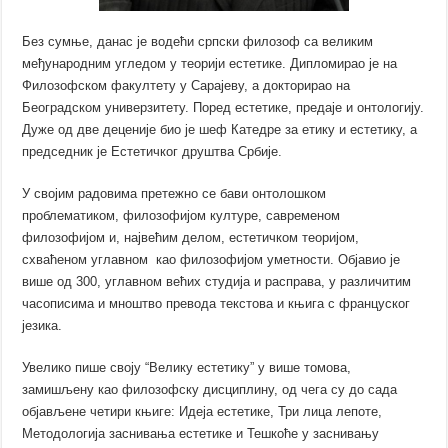
Без сумње, данас је водећи српски филозоф са великим
међународним угледом у теорији естетике. Дипломирао је на
Филозофском факултету у Сарајеву, а докторирао на
Београдском универзитету. Поред естетике, предаје и онтологију.
Дуже од две деценије био је шеф Катедре за етику и естетику, а
председник је Естетичког друштва Србије.
У својим радовима претежно се бави онтолошком
проблематиком, филозофијом културе, савременом
филозофијом и, највећим делом, естетичком теоријом,
схваћеном углавном као филозофијом уметности. Објавио је
више од 300, углавном већих студија и расправа, у различитим
часописима и мноштво превода текстова и књига с француског
језика.
Увелико пише своју “Велику естетику” у више томова,
замишљену као филозофску дисциплину, од чега су до сада
објављене четири књиге: Идеја естетике, Три лица лепоте,
Методологија заснивања естетике и Тешкоће у заснивању