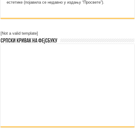
естетике (појавила се недавно у издању “Просвете”).
[Not a valid template]
Српски Кривак на Фејсбуку