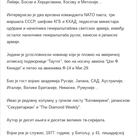
Либији, Босни и Херцеговини, Косову и Метохији…
Интервјуисао је два врховна команданта NATO пакта, три
маршала СССР, шефове КГБ и КХАД, педесетак министара
одбране и начелника генералштабова светских армија, између
осталог начелнике генералштаба руске, кинеске и јапанске
армије.
Једини је југословенски новинар који је пловио на америчкој
атомској подморници “Таутог”,
био на носачу авиона “Џон Ф.
Кенеди” и
летео на авионима Ф-14 и Миг-29.
Био је гост војних академија Русије, Јапана, САД, Аустралије,
Италије, Велике Британије, Немачке, Румуније…
Имао је редовну колумну у грчком листу “Катимерини”, јапанском
“Секуритариан” и “The Diamond Weekly”.
Аутор је десет књига и десетак великих тв-серијала.
Војни рок је служио, 1977. године, у Битољу, у 41. пешадијској