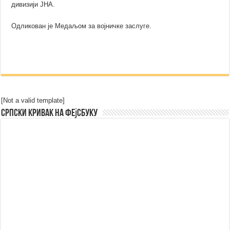
дивизији ЈНА.
Одликован је Медаљом за војничке заслуге.
[Not a valid template]
Српски Кривак на Фејсбуку