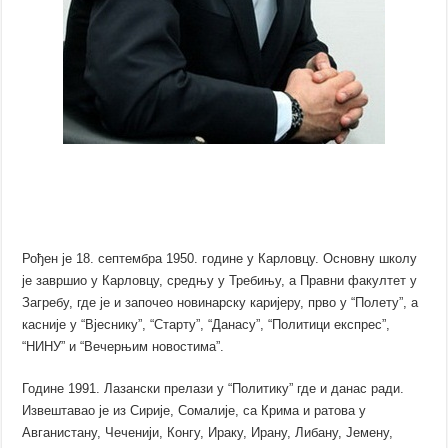
Рођен је 18. септембра 1950. године у Карловцу. Основну школу
је завршио у Карловцу, средњу у Требињу, а Правни факултет у
Загребу, где је и започео новинарску каријеру, прво у “Полету”, а
касније у “Вјеснику”, “Старту”, “Данасу”, “Политици експрес”,
“НИНУ” и “Вечерњим новостима”.
Године 1991. Лазански прелази у “Политику” где и данас ради.
Извештавао је из Сирије, Сомалије, са Крима и ратова у
Авганистану, Чеченији, Конгу, Ираку, Ирану, Либану, Јемену,