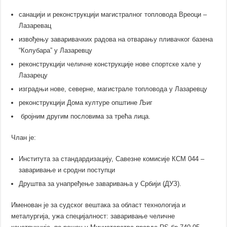
санацији и реконструкцији магистралног топловода Вреоци –
Лазаревац
извођењу заваривачких радова на отварању пливачког базена
“Колубара” у Лазаревцу
реконструкцији челичне конструкције нове спортске хале у
Лазарецу
изградњи нове, северне, магистрале топловода у Лазаревцу
реконструкцији Дома културе општине Љиг
бројним другим пословима за трећа лица.
Члан је:
Института за стандардизацију, Савезне комисије КСМ 044 –
заваривање и сродни поступци
Друштва за унапређење заваривања у Србији (ДУЗ).
Именован је за судског вештака за област технологија и
металургија, ужа специјалност: заваривање челичне