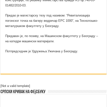
конструкције, по решењу Министарства правде RS бр.740-05-
01482/2010-03.
Предао је магистарску тезу под називом: “Ревитализација
погонског точка на багеру ведричар ЕРС 1000”, на Технолошко-
металуршком факултету у Београду.
Предавач је, по позиву, на Машинском факултету у Београду –
на катедри машински материјали.
Потпредседник је Удружења Ужичана у Београду.
[Not a valid template]
Српски Кривак на Фејсбуку