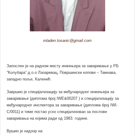
mladen.tosanic@gmail.com
Запослен је на радном месту инжењера за заваривање у РБ
“Колубара” д.о.о Лазаревац, Површински копови – Тамнава,
западно поље, Каленић.
Завршио је специјализацију за међународног инжењера за
заваривање (диплома број IWE&00207 ) и специјализацију за
међународног инспектора за заваривање (диплома број IWI-
C/0011) и тиме постао уско специјализован за послове
заваривања на којима ради од 1983. године.
Вршио је надзор на: