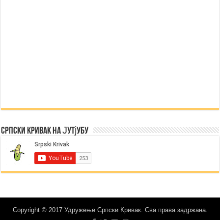
Српски Кривак на Јутјубу
Copyright © 2017 Удружење Српски Кривак. Сва права задржана.