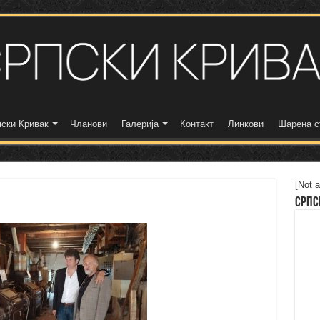
ски Кривак
Чланови
Галерија
Контакт
Линкови
Шарена с
[Not a
Српс