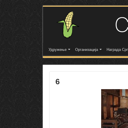
Удружење
Организација
Награда Срп
6