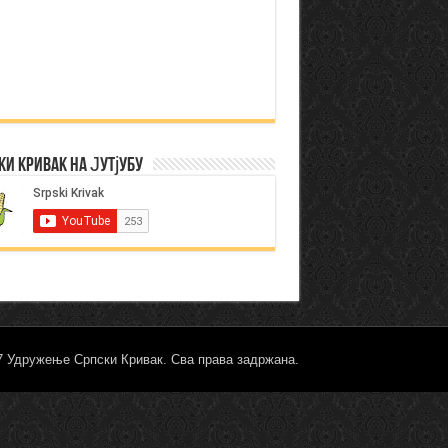
ки Кривак на Јутјубу
17 Удружење Српски Кривак. Сва права задржана.