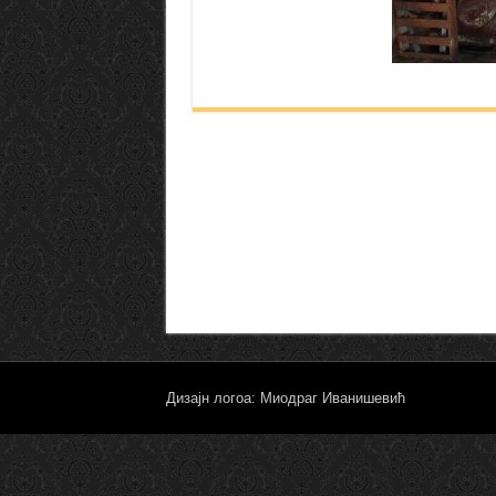
Дизајн логоа: Миодраг Иванишевић