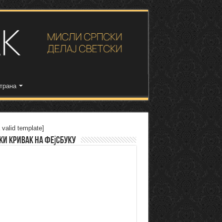
трана
 valid template]
ки Кривак на Фејсбуку