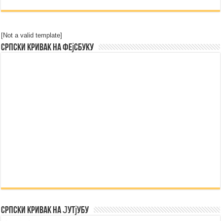
[Not a valid template]
Српски Кривак на Фејсбуку
Српски Кривак на Јутјубу