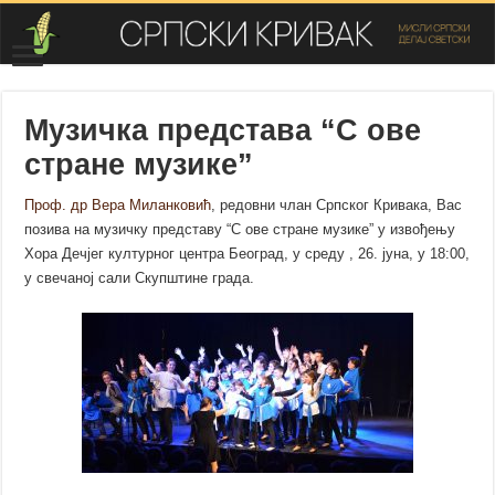
Музичка представа “С ове
стране музике”
Проф. др Вера Миланковић
, редовни члан Српског Кривака, Вас
позива на музичку представу “С ове стране музике” у извођењу
Хора Дечјег културног центра Београд, у среду , 26. јуна, у 18:00,
у свечаној сали Скупштине града.