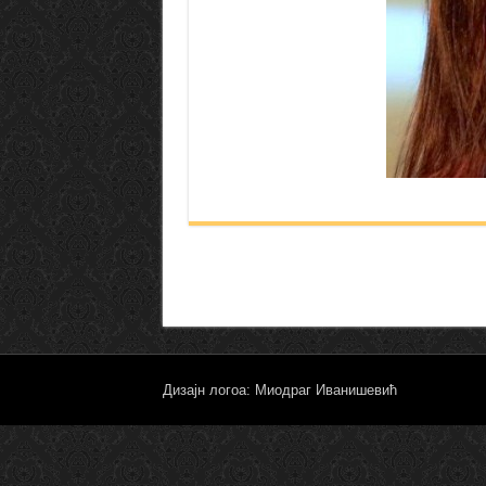
Дизајн логоа: Миодраг Иванишевић