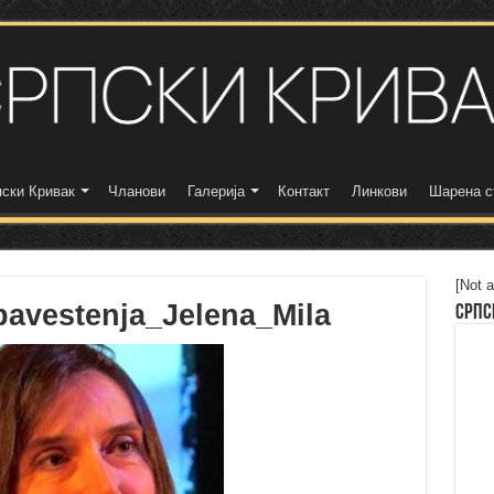
ски Кривак
Чланови
Галерија
Контакт
Линкови
Шарена с
[Not a
bavestenja_Jelena_Mila
Српс