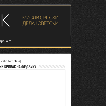
трана
 valid template]
ки Кривак на Фејсбуку