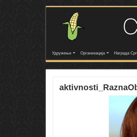
Удружење
Организација
Награда Срп
aktivnosti_RaznaO