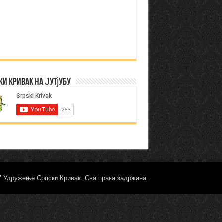
ки Кривак на Јутјубу
17 Удружење Српски Кривак. Сва права задржана.