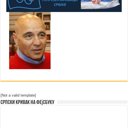
[Not a valid template]
Српски Кривак на Фејсбуку