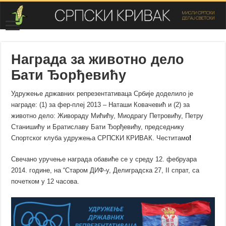
Награда за животно дело
Бати Ђорђевићу
Удружење државних репрезентативаца Србије доделило је
награде: (1) за фер-плеј 2013 – Наташи Ковачевић и (2) за
животно дело: Живораду Мићићу, Миодрагу Петровићу, Петру
Станишићу и Братиславу Бати Ђорђевићу, председнику
Спортског клуба удружења СРПСКИ КРИВАК. Честитам
о
!
Свечано уручење награда обавиће се у среду 12. фебруара
2014. године, на “Старом ДИФ-у, Делиградска 27, II спрат, са
почетком у 12 часова.