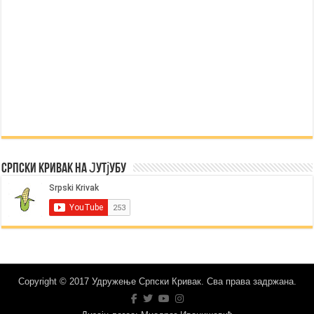
Српски Кривак на Јутјубу
Copyright © 2017 Удружење Српски Кривак. Сва права задржана.