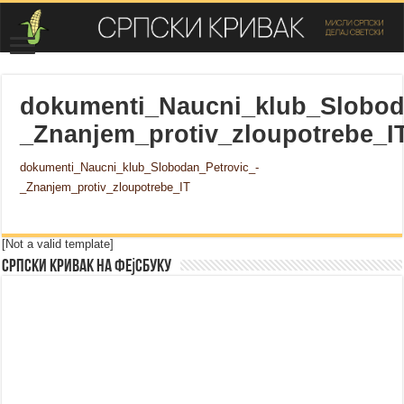
dokumenti_Naucni_klub_Slobod
_Znanjem_protiv_zloupotrebe_I
dokumenti_Naucni_klub_Slobodan_Petrovic_-
_Znanjem_protiv_zloupotrebe_IT
[Not a valid template]
Српски Кривак на Фејсбуку