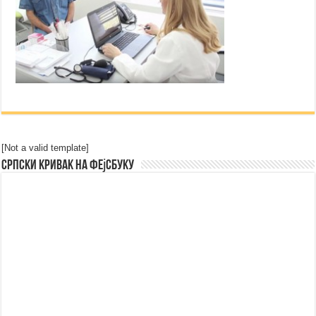
[Not a valid template]
Српски Кривак на Фејсбуку