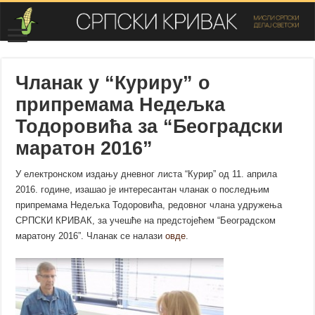
Чланак у “Куриру” о
припремама Недељка
Тодоровића за “Београдски
маратон 2016”
У електронском издању дневног листа “Курир” од 11. априла
2016. године, изашао је интересантан чланак о последњим
припремама Недељка Тодоровића, редовног члана удружења
СРПСКИ КРИВАК, за учешће на предстојећем “Београдском
маратону 2016”. Чланак се налази
овде
.